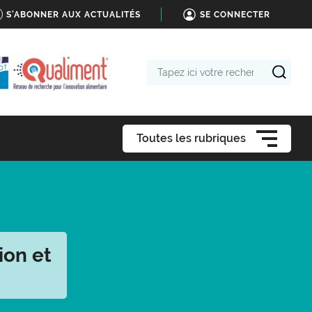
S'ABONNER AUX ACTUALITÉS
SE CONNECTER
Tapez
ici
votre
recherche
Toutes les rubriques
ion et